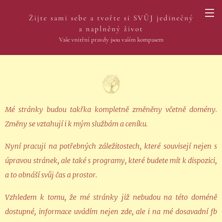
Žijte sami sebe a tvořte si SVŮJ jedinečný
a naplněný život
Vaše vnitřní pravdy jsou vaším kompasem
Mé stránky budou takřka kompletně změněny včetně domény.
Změny se vztahují i k mým službám a ceníku.
Nyní pracuji na potřebných záležitostech, které souvisejí nejen s
úpravou stránek, ale také s programy, které budete mít k dispozici,
a to obnáší svůj čas a prostor.
Vzhledem k tomu, že mé stránky již nebudou na této doméně
dostupné, informace uvádím nejen zde, ale i na mé dosavadní fb