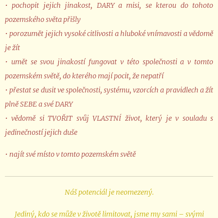
• pochopit jejich jinakost, DARY a misi, se kterou do tohoto
pozemského světa přišly
• porozumět jejich vysoké citlivosti a hluboké vnímavosti a vědomě
je žít
• umět se svou jinakostí fungovat v této společnosti a v tomto
pozemském světě, do kterého mají pocit, že nepatří
• přestat se dusit ve společnosti, systému, vzorcích a pravidlech a žít
plně SEBE a své DARY
• vědomě si TVOŘIT svůj VLASTNÍ život, který je v souladu s
jedinečností jejich duše
• najít své místo v tomto pozemském světě
Náš potenciál je neomezený.
Jediný, kdo se může v životě limitovat, jsme my sami – svými