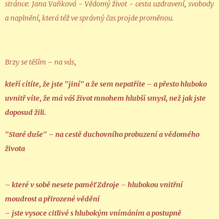
stránce: Jana Vaňková - Vědomý život - cesta uzdravení, svobody
a naplnění, která též ve správný čas projde proměnou.
Brzy se těším – na vás,
kteří cítíte, že jste "jiní" a že sem nepatříte – a přesto hluboko
uvnitř víte, že má váš život mnohem hlubší smysl, než jak jste
doposud žili.
"Staré duše" – na cestě duchovního probuzení a vědomého
života
– které v sobě nesete paměť Zdroje – hlubokou vnitřní
moudrost a přirozené vědění
– jste vysoce citlivé s hlubokým vnímáním a postupně