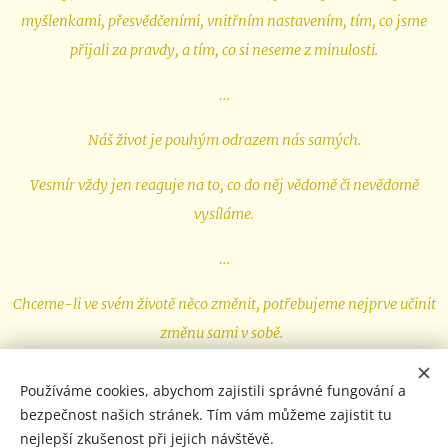
myšlenkami, přesvědčeními, vnitřním nastavením, tím, co jsme
přijali za pravdy, a tím, co si neseme z minulosti.
…
Náš život je pouhým odrazem nás samých.
Vesmír vždy jen reaguje na to, co do něj vědomě či nevědomě
vysíláme.
…
Chceme-li ve svém životě něco změnit, potřebujeme nejprve učinit
změnu sami v sobě.
Používáme cookies, abychom zajistili správné fungování a
bezpečnost našich stránek. Tím vám můžeme zajistit tu
nejlepší zkušenost při jejich návštěvě.
COPYRIGHT © 2022-2026 JANAVANKOVA.COM | Všechna