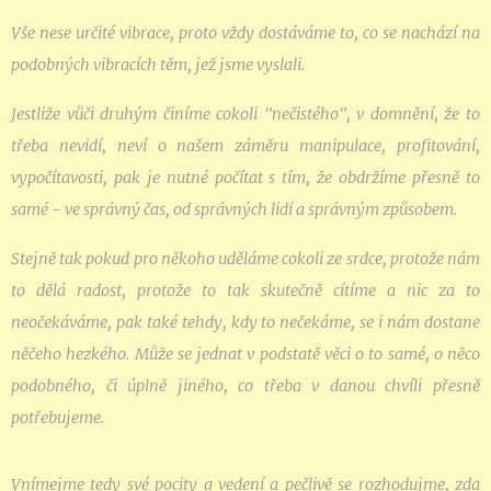
Vše nese určité vibrace, proto vždy dostáváme to, co se nachází na
podobných vibracích těm, jež jsme vyslali.
Jestliže vůči druhým činíme cokoli "nečistého", v domnění, že to
třeba nevidí, neví o našem záměru manipulace, profitování,
vypočítavosti, pak je nutné počítat s tím, že obdržíme přesně to
samé - ve správný čas, od správných lidí a správným způsobem.
Stejně tak pokud pro někoho uděláme cokoli ze srdce, protože nám
to dělá radost, protože to tak skutečně cítíme a nic za to
neočekáváme, pak také tehdy, kdy to nečekáme, se i nám dostane
něčeho hezkého. Může se jednat v podstatě věci o to samé, o něco
podobného, či úplně jiného, co třeba v danou chvíli přesně
potřebujeme.
Vnímejme tedy své pocity a vedení a pečlivě se rozhodujme, zda