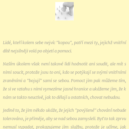
Lidé, kteří kolem sebe nejvíc "kopou", patří mezi ty, jejichž vnitřní
dítě nejsilněji volá po objetí a pomoci.
Naším úkolem však není takové lidi hodnotit ani soudit, ale mít s
nimi soucit, protože jsou to oni, kdo se potýkají se svými vnitřními
zraněními a "bojují" sami se sebou. Pomoct jim pak můžeme tím,
že si ve vztahu s nimi vymezíme jasné hranice a ukážeme jim, že k
nám se takto neuctivě, jak to dělají u ostatních, chovat nebudou.
Jedině to, že jim někdo ukáže, že jejich "povýšené" chování nebude
tolerováno, je přiměje, aby se nad sebou zamysleli. Byť to tak zprvu
nemusí vypadat, prokazujeme jim službu, protože je učíme, jak