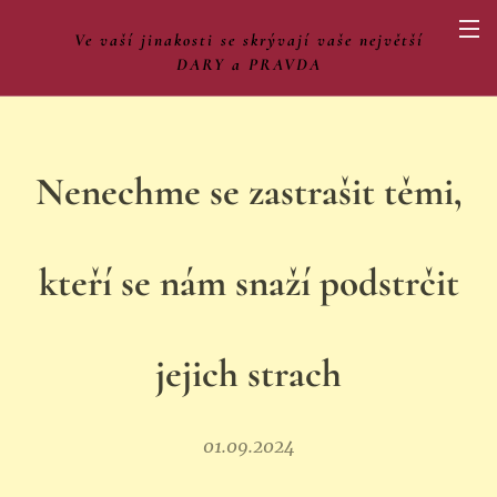
Ve vaší jinakosti se skrývají vaše největší
DARY a PRAVDA
Nenechme se zastrašit těmi,
kteří se nám snaží podstrčit
jejich strach
01.09.2024