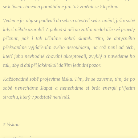
se k lidem chovat a pomáháme jim tak změnit se k lepšímu.
Vedeme je, aby se podívali do sebe a otevřeli svá zranění, jež v sobě
kdysi někde uzamkli. A pokud si někdo zatím nedokáže své pravdy
přiznat, pak i tak učiníme dobrý skutek. Tím, že dotyčného
překvapíme vyjádřením svého nesouhlasu, na což není od těch,
kteří jeho nevhodné chování akceptovali, zvyklý a navedeme ho
tak, aby si dal při jakémkoli dalším jednání pozor.
Každopádně sobě projevíme lásku. Tím, že se ozveme, tím, že po
sobě nenecháme šlapat a nenecháme si brát energii přijetím
strachu, který v podstatě není náš.
S láskou