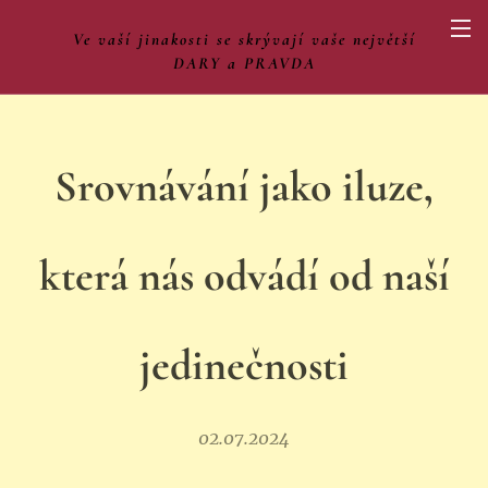
Ve vaší jinakosti se skrývají vaše největší
DARY a PRAVDA
Srovnávání jako iluze,
která nás odvádí od naší
jedinečnosti
02.07.2024