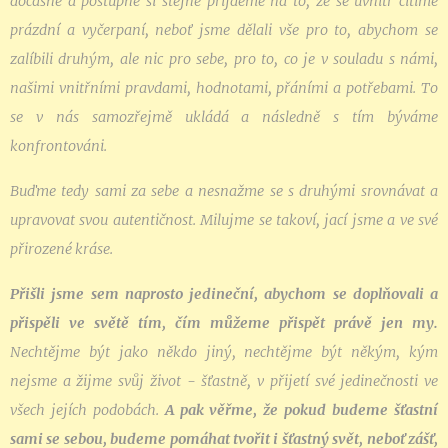
dočasně a postupně si stejně přijdeme na to, že se uvnitř cítíme
prázdní a vyčerpaní, neboť jsme dělali vše pro to, abychom se
zalíbili druhým, ale nic pro sebe, pro to, co je v souladu s námi,
našimi vnitřními pravdami, hodnotami, přáními a potřebami. To
se v nás samozřejmě ukládá a následně s tím býváme
konfrontováni.
Buďme tedy sami za sebe a nesnažme se s druhými srovnávat a
upravovat svou autentičnost. Milujme se takoví, jací jsme a ve své
přirozené kráse.
Přišli jsme sem naprosto jedineční, abychom se doplňovali a
přispěli ve světě tím, čím můžeme přispět právě jen my.
Nechtějme být jako někdo jiný, nechtějme být někým, kým
nejsme a žijme svůj život - šťastně, v přijetí své jedinečnosti ve
všech jejích podobách.
A pak věřme, že pokud budeme šťastní
sami se sebou, budeme pomáhat tvořit i šťastný svět, neboť zášť,