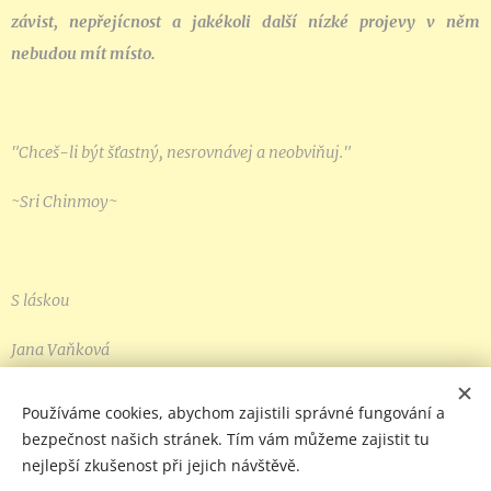
závist, nepřejícnost a jakékoli další nízké projevy v něm
nebudou mít místo.
"Chceš-li být šťastný, nesrovnávej a neobviňuj."
~Sri Chinmoy~
S láskou
Jana Vaňková
Používáme cookies, abychom zajistili správné fungování a
bezpečnost našich stránek. Tím vám můžeme zajistit tu
COPYRIGHT © 2022-2026 VEDOMIDUSE.CZ | Všechna práva
nejlepší zkušenost při jejich návštěvě.
vyhrazena