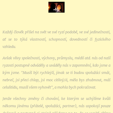
Každý člověk přišel na svět ve své ryzí podobě, ve své jedinečnosti,
ať se to týká vlastností, schopností, dovedností či fyzického
vzhledu.
Avšak vlivy společnosti, výchovy, průmyslu, médií atd. nás od naší
ryzosti postupně odváděly a uváděly nás v zapomnění, kdo jsme a
kým jsme. "Musíš být rychlejší, jinak se ti budou spolužáci smát,
nebreč, jsi přeci chlap, jsi
moc citlivý/á, měla bys zhubnout, máš
celulitidu, musíš všem vyhovět"
, a mohla bych pokračovat.
Jenže všechny změny či chování, ke kterým se uchýlíme kvůli
někomu jinému (přátelé, spolužáci, partner), nás uspokojí pouze